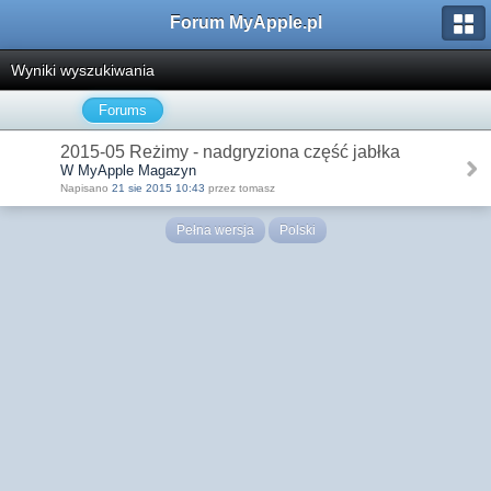
Forum MyApple.pl
Wyniki wyszukiwania
Forums
2015-05 Reżimy - nadgryziona część jabłka
W MyApple Magazyn
Napisano
21 sie 2015 10:43
przez tomasz
Pełna wersja
Polski