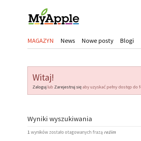
MAGAZYN
News
Nowe posty
Blogi
Witaj!
Zaloguj
lub
Zarejestruj się
aby uzyskać pełny dostęp do f
Wyniki wyszukiwania
1
wyników zostało otagowanych frazą
reżim