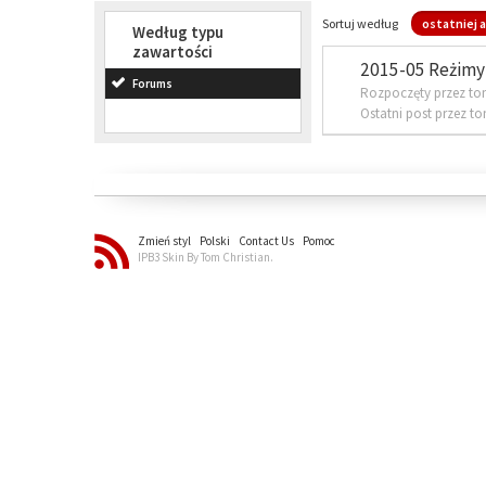
Sortuj według
ostatniej a
Według typu
zawartości
2015-05 Reżimy 
Forums
Rozpoczęty przez to
Ostatni post przez t
Zmień styl
Polski
Contact Us
Pomoc
IPB3 Skin By Tom Christian.