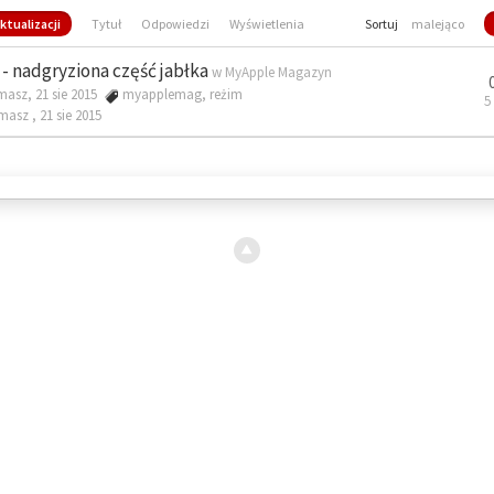
ktualizacji
Tytuł
Odpowiedzi
Wyświetlenia
Sortuj
malejąco
- nadgryziona część jabłka
w
MyApple Magazyn
masz, 21 sie 2015
myapplemag
,
reżim
5
omasz ,
21 sie 2015