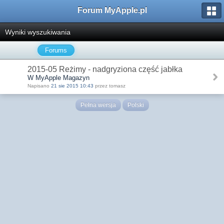
Forum MyApple.pl
Wyniki wyszukiwania
Forums
2015-05 Reżimy - nadgryziona część jabłka
W MyApple Magazyn
Napisano
21 sie 2015 10:43
przez tomasz
Pełna wersja
Polski