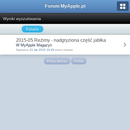
Forum MyApple.pl
Wyniki wyszukiwania
Forums
2015-05 Reżimy - nadgryziona część jabłka
W MyApple Magazyn
Napisano
21 sie 2015 10:43
przez tomasz
Pełna wersja
Polski