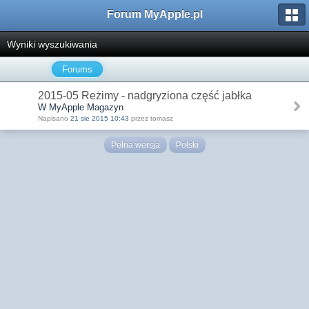
Forum MyApple.pl
Wyniki wyszukiwania
Forums
2015-05 Reżimy - nadgryziona część jabłka
W MyApple Magazyn
Napisano
21 sie 2015 10:43
przez tomasz
Pełna wersja
Polski