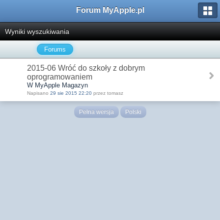
Forum MyApple.pl
Wyniki wyszukiwania
Forums
2015-06 Wróć do szkoły z dobrym
oprogramowaniem
W MyApple Magazyn
Napisano
29 sie 2015 22:20
przez tomasz
Pełna wersja
Polski