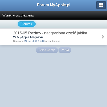
Forum MyApple.pl
Wyniki wyszukiwania
Forums
2015-05 Reżimy - nadgryziona część jabłka
W MyApple Magazyn
Napisano
21 sie 2015 10:43
przez tomasz
Pełna wersja
Polski