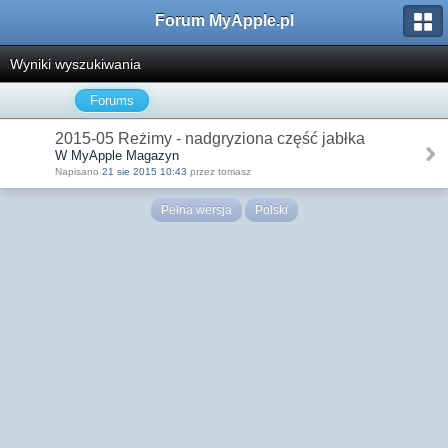
Forum MyApple.pl
Wyniki wyszukiwania
Forums
2015-05 Reżimy - nadgryziona część jabłka
W MyApple Magazyn
Napisano
21 sie 2015 10:43
przez tomasz
Pełna wersja
Polski