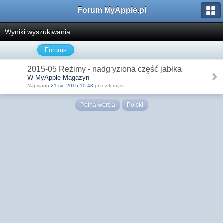
Forum MyApple.pl
Wyniki wyszukiwania
Forums
2015-05 Reżimy - nadgryziona część jabłka
W MyApple Magazyn
Napisano
21 sie 2015 10:43
przez tomasz
Pełna wersja
Polski