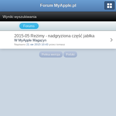
Forum MyApple.pl
Wyniki wyszukiwania
Forums
2015-05 Reżimy - nadgryziona część jabłka
W MyApple Magazyn
Napisano
21 sie 2015 10:43
przez tomasz
Pełna wersja
Polski