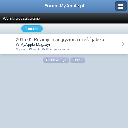
Forum MyApple.pl
Wyniki wyszukiwania
Forums
2015-05 Reżimy - nadgryziona część jabłka
W MyApple Magazyn
Napisano
21 sie 2015 10:43
przez tomasz
Pełna wersja
Polski