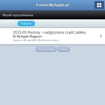
Forum MyApple.pl
Wyniki wyszukiwania
Forums
2015-05 Reżimy - nadgryziona część jabłka
W MyApple Magazyn
Napisano
21 sie 2015 10:43
przez tomasz
Pełna wersja
Polski