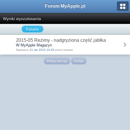
Forum MyApple.pl
Wyniki wyszukiwania
Forums
2015-05 Reżimy - nadgryziona część jabłka
W MyApple Magazyn
Napisano
21 sie 2015 10:43
przez tomasz
Pełna wersja
Polski