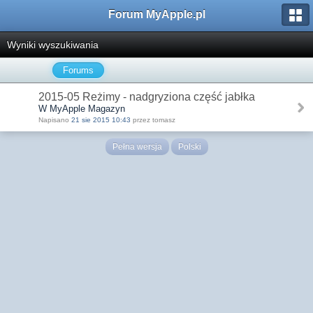
Forum MyApple.pl
Wyniki wyszukiwania
Forums
2015-05 Reżimy - nadgryziona część jabłka
W MyApple Magazyn
Napisano
21 sie 2015 10:43
przez tomasz
Pełna wersja
Polski