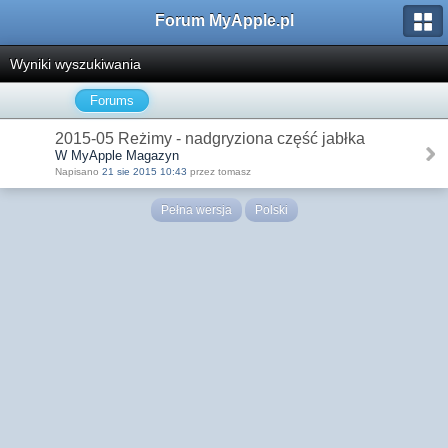
Forum MyApple.pl
Wyniki wyszukiwania
Forums
2015-05 Reżimy - nadgryziona część jabłka
W MyApple Magazyn
Napisano
21 sie 2015 10:43
przez tomasz
Pełna wersja
Polski