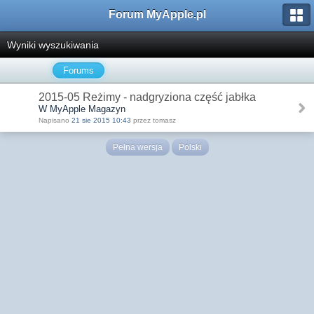
Forum MyApple.pl
Wyniki wyszukiwania
Forums
2015-05 Reżimy - nadgryziona część jabłka
W MyApple Magazyn
Napisano
21 sie 2015 10:43
przez tomasz
Pełna wersja
Polski