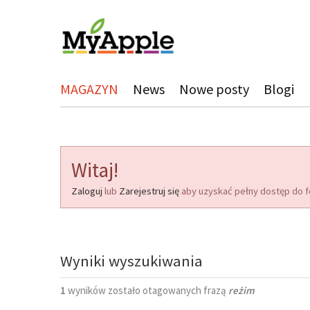
MAGAZYN
News
Nowe posty
Blogi
Witaj!
Zaloguj
lub
Zarejestruj się
aby uzyskać pełny dostęp do f
Wyniki wyszukiwania
1
wyników zostało otagowanych frazą
reżim