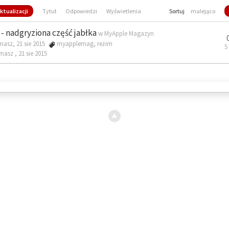
ktualizacji
Tytuł
Odpowiedzi
Wyświetlenia
Sortuj
malejąco
- nadgryziona część jabłka
w
MyApple Magazyn
masz, 21 sie 2015
myapplemag
,
reżim
5
omasz ,
21 sie 2015