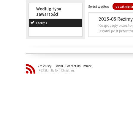
Sortuj według
ostatniej a
Według typu
zawartości
2015-05 Reżimy 
Forums
Rozpoczęty przez to
Ostatni post przez t
Zmień styl
Polski
Contact Us
Pomoc
IPB3 Skin By Tom Christian.