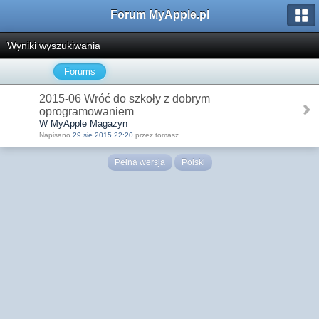
Forum MyApple.pl
Wyniki wyszukiwania
Forums
2015-06 Wróć do szkoły z dobrym
oprogramowaniem
W MyApple Magazyn
Napisano
29 sie 2015 22:20
przez tomasz
Pełna wersja
Polski