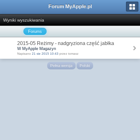
Forum MyApple.pl
Wyniki wyszukiwania
Forums
2015-05 Reżimy - nadgryziona część jabłka
W MyApple Magazyn
Napisano
21 sie 2015 10:43
przez tomasz
Pełna wersja
Polski