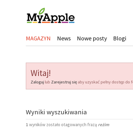
MAGAZYN
News
Nowe posty
Blogi
Witaj!
Zaloguj
lub
Zarejestruj się
aby uzyskać pełny dostęp do f
Wyniki wyszukiwania
1
wyników zostało otagowanych frazą
reżim