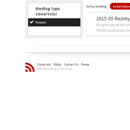
Sortuj według
ostatniej a
Według typu
zawartości
2015-05 Reżimy 
Forums
Rozpoczęty przez to
Ostatni post przez t
Zmień styl
Polski
Contact Us
Pomoc
IPB3 Skin By Tom Christian.