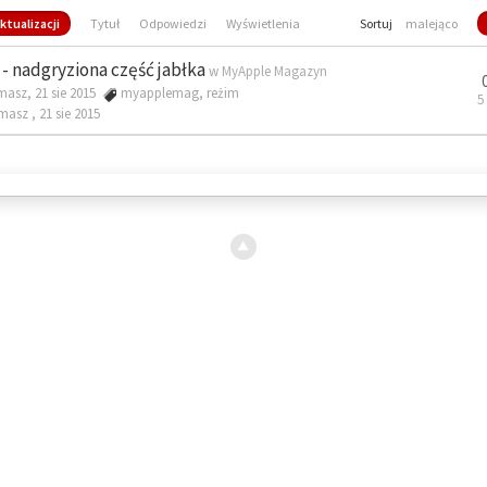
ktualizacji
Tytuł
Odpowiedzi
Wyświetlenia
Sortuj
malejąco
- nadgryziona część jabłka
w
MyApple Magazyn
masz, 21 sie 2015
myapplemag
,
reżim
5
omasz ,
21 sie 2015