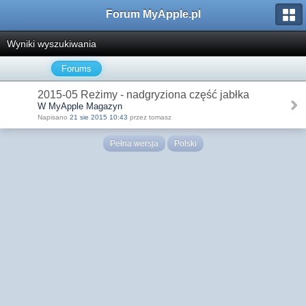
Forum MyApple.pl
Wyniki wyszukiwania
Forums
2015-05 Reżimy - nadgryziona część jabłka
W MyApple Magazyn
Napisano
21 sie 2015 10:43
przez tomasz
Pełna wersja
Polski