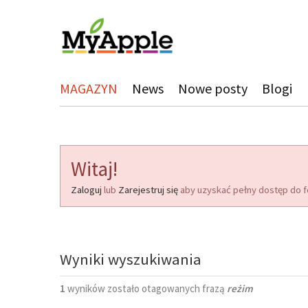
MAGAZYN
News
Nowe posty
Blogi
Witaj!
Zaloguj
lub
Zarejestruj się
aby uzyskać pełny dostęp do f
Wyniki wyszukiwania
1
wyników zostało otagowanych frazą
reżim