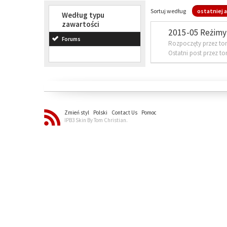
Sortuj według
ostatniej a
Według typu
zawartości
2015-05 Reżimy 
Forums
Rozpoczęty przez to
Ostatni post przez t
Zmień styl
Polski
Contact Us
Pomoc
IPB3 Skin By Tom Christian.