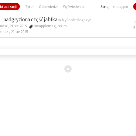
ktualizacji
Tytuł
Odpowiedzi
Wyświetlenia
Sortuj
malejąco
- nadgryziona część jabłka
w
MyApple Magazyn
masz, 21 sie 2015
myapplemag
,
reżim
5
omasz ,
21 sie 2015