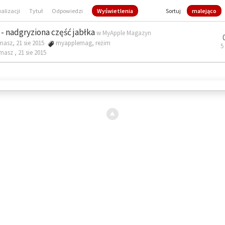
ualizacji
Tytuł
Odpowiedzi
Wyświetlenia
Sortuj
malejąco
- nadgryziona część jabłka
w
MyApple Magazyn
masz, 21 sie 2015
myapplemag
,
reżim
5
omasz ,
21 sie 2015