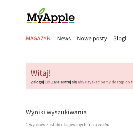
MAGAZYN
News
Nowe posty
Blogi
Witaj!
Zaloguj
lub
Zarejestruj się
aby uzyskać pełny dostęp do f
Wyniki wyszukiwania
1
wyników zostało otagowanych frazą
reżim