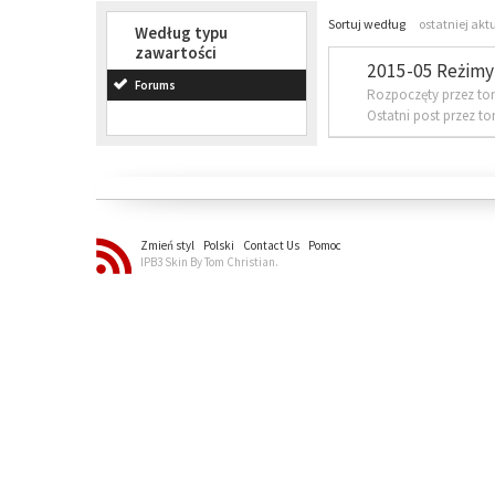
Sortuj według
ostatniej akt
Według typu
zawartości
2015-05 Reżimy 
Forums
Rozpoczęty przez to
Ostatni post przez t
Zmień styl
Polski
Contact Us
Pomoc
IPB3 Skin By Tom Christian.