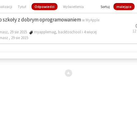
ualizacji
Tytuł
Odpowiedzi
Wyświetlenia
Sortuj
malejąco
o szkoły z dobrym oprogramowaniem
w
MyApple
12
masz, 29 sie 2015
myapplemag
,
backtoschool
i 4 więcej
omasz ,
29 sie 2015