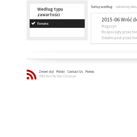
Sortuj według
ostatniej akt
Według typu
zawartości
2015-06 Wróć d
Forums
Magazyn
Rozpoczęty przez to
Ostatni post przez t
Zmień styl
Polski
Contact Us
Pomoc
IPB3 Skin By Tom Christian.