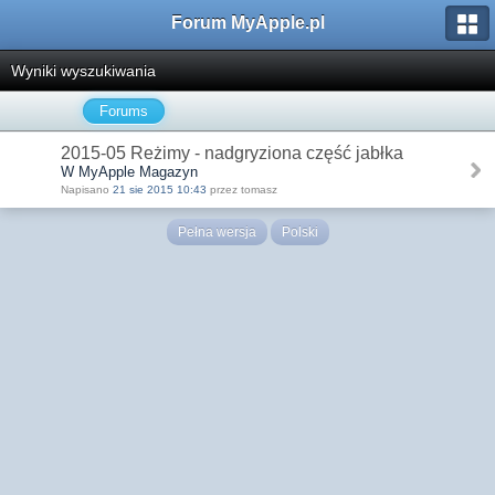
Forum MyApple.pl
Wyniki wyszukiwania
Forums
2015-05 Reżimy - nadgryziona część jabłka
W MyApple Magazyn
Napisano
21 sie 2015 10:43
przez tomasz
Pełna wersja
Polski