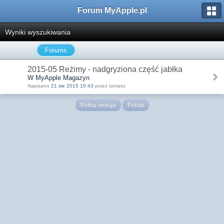
Forum MyApple.pl
Wyniki wyszukiwania
Forums
2015-05 Reżimy - nadgryziona część jabłka
W MyApple Magazyn
Napisano
21 sie 2015 10:43
przez tomasz
Pełna wersja
Polski