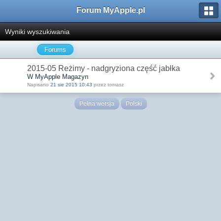
Forum MyApple.pl
Wyniki wyszukiwania
Forums
2015-05 Reżimy - nadgryziona część jabłka
W MyApple Magazyn
Napisano
21 sie 2015 10:43
przez tomasz
Pełna wersja
Polski