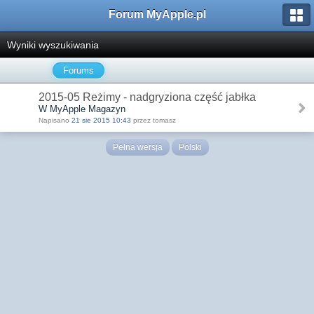
Forum MyApple.pl
Wyniki wyszukiwania
Forums
2015-05 Reżimy - nadgryziona część jabłka
W MyApple Magazyn
Napisano
21 sie 2015 10:43
przez tomasz
Pełna wersja
Polski