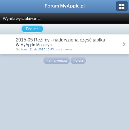
Forum MyApple.pl
Wyniki wyszukiwania
Forums
2015-05 Reżimy - nadgryziona część jabłka
W MyApple Magazyn
Napisano
21 sie 2015 10:43
przez tomasz
Pełna wersja
Polski