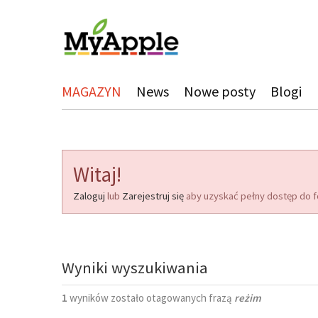
MAGAZYN
News
Nowe posty
Blogi
Witaj!
Zaloguj
lub
Zarejestruj się
aby uzyskać pełny dostęp do f
Wyniki wyszukiwania
1
wyników zostało otagowanych frazą
reżim