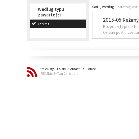
Sortuj według
ostatniej akt
Według typu
zawartości
2015-05 Reżimy 
Forums
Rozpoczęty przez to
Ostatni post przez t
Zmień styl
Polski
Contact Us
Pomoc
IPB3 Skin By Tom Christian.