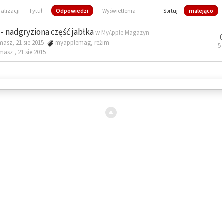
ualizacji
Tytuł
Odpowiedzi
Wyświetlenia
Sortuj
malejąco
- nadgryziona część jabłka
w
MyApple Magazyn
masz, 21 sie 2015
myapplemag
,
reżim
5
omasz ,
21 sie 2015