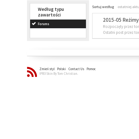
Sortuj według
ostatniej akt
Według typu
zawartości
2015-05 Reżimy 
Forums
Rozpoczęty przez to
Ostatni post przez t
Zmień styl
Polski
Contact Us
Pomoc
IPB3 Skin By Tom Christian.