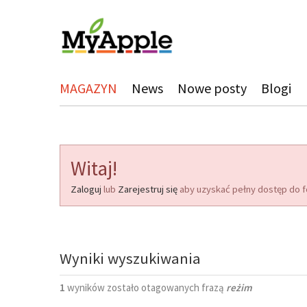
MAGAZYN
News
Nowe posty
Blogi
Witaj!
Zaloguj
lub
Zarejestruj się
aby uzyskać pełny dostęp do f
Wyniki wyszukiwania
1
wyników zostało otagowanych frazą
reżim