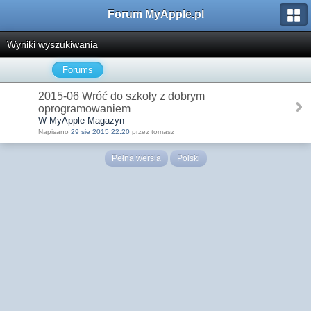
Forum MyApple.pl
Wyniki wyszukiwania
Forums
2015-06 Wróć do szkoły z dobrym
oprogramowaniem
W MyApple Magazyn
Napisano
29 sie 2015 22:20
przez tomasz
Pełna wersja
Polski