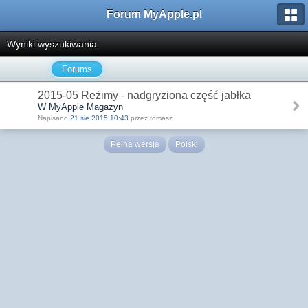
Forum MyApple.pl
Wyniki wyszukiwania
Forums
2015-05 Reżimy - nadgryziona część jabłka
W MyApple Magazyn
Napisano
21 sie 2015 10:43
przez tomasz
Pełna wersja
Polski