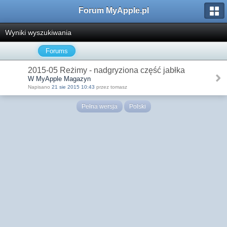
Forum MyApple.pl
Wyniki wyszukiwania
Forums
2015-05 Reżimy - nadgryziona część jabłka
W MyApple Magazyn
Napisano
21 sie 2015 10:43
przez tomasz
Pełna wersja
Polski