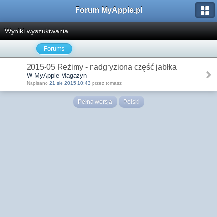
Forum MyApple.pl
Wyniki wyszukiwania
Forums
2015-05 Reżimy - nadgryziona część jabłka
W MyApple Magazyn
Napisano
21 sie 2015 10:43
przez tomasz
Pełna wersja
Polski