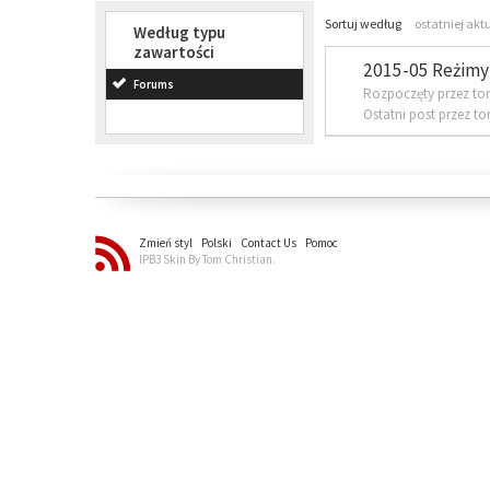
Sortuj według
ostatniej akt
Według typu
zawartości
2015-05 Reżimy 
Forums
Rozpoczęty przez to
Ostatni post przez t
Zmień styl
Polski
Contact Us
Pomoc
IPB3 Skin By Tom Christian.