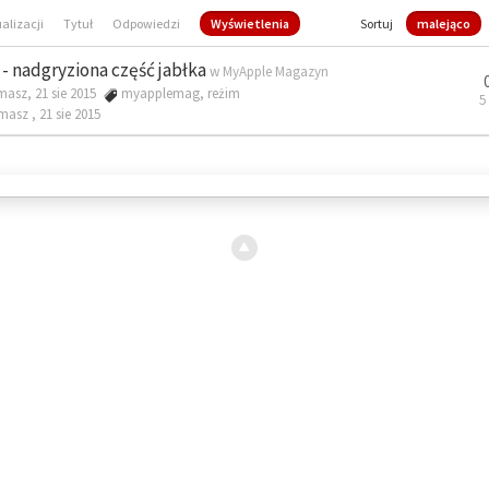
ualizacji
Tytuł
Odpowiedzi
Wyświetlenia
Sortuj
malejąco
- nadgryziona część jabłka
w
MyApple Magazyn
masz, 21 sie 2015
myapplemag
,
reżim
5
omasz ,
21 sie 2015