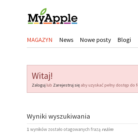
MAGAZYN
News
Nowe posty
Blogi
Witaj!
Zaloguj
lub
Zarejestruj się
aby uzyskać pełny dostęp do f
Wyniki wyszukiwania
1
wyników zostało otagowanych frazą
reżim