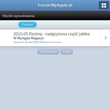
Forum MyApple.pl
Wyniki wyszukiwania
Forums
2015-05 Reżimy - nadgryziona część jabłka
W MyApple Magazyn
Napisano
21 sie 2015 10:43
przez tomasz
Pełna wersja
Polski