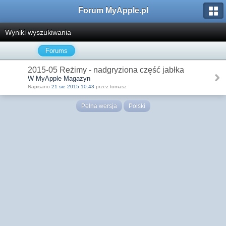
Forum MyApple.pl
Wyniki wyszukiwania
Forums
2015-05 Reżimy - nadgryziona część jabłka
W MyApple Magazyn
Napisano
21 sie 2015 10:43
przez tomasz
Pełna wersja
Polski