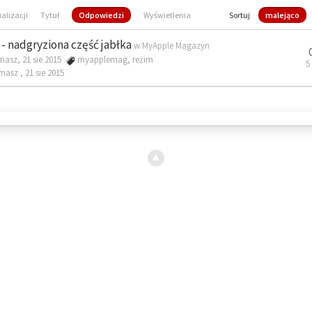
ualizacji
Tytuł
Odpowiedzi
Wyświetlenia
Sortuj
malejąco
- nadgryziona część jabłka
w
MyApple Magazyn
masz, 21 sie 2015
myapplemag
,
reżim
5
omasz ,
21 sie 2015