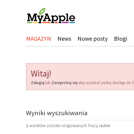
MAGAZYN
News
Nowe posty
Blogi
Witaj!
Zaloguj
lub
Zarejestruj się
aby uzyskać pełny dostęp do f
Wyniki wyszukiwania
1
wyników zostało otagowanych frazą
reżim