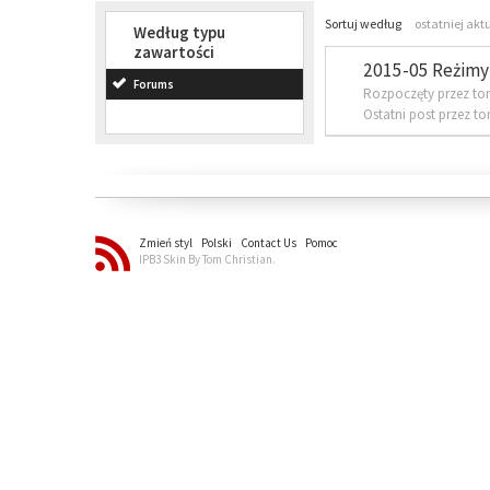
Sortuj według
ostatniej akt
Według typu
zawartości
2015-05 Reżimy 
Forums
Rozpoczęty przez to
Ostatni post przez t
Zmień styl
Polski
Contact Us
Pomoc
IPB3 Skin By Tom Christian.