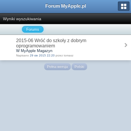
Forum MyApple.pl
Wyniki wyszukiwania
Forums
2015-06 Wróć do szkoły z dobrym
oprogramowaniem
W MyApple Magazyn
Napisano
29 sie 2015 22:20
przez tomasz
Pełna wersja
Polski