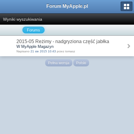
Forum MyApple.pl
Wyniki wyszukiwania
Forums
2015-05 Reżimy - nadgryziona część jabłka
W MyApple Magazyn
Napisano
21 sie 2015 10:43
przez tomasz
Pełna wersja
Polski