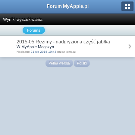
Forum MyApple.pl
Wyniki wyszukiwania
Forums
2015-05 Reżimy - nadgryziona część jabłka
W MyApple Magazyn
Napisano
21 sie 2015 10:43
przez tomasz
Pełna wersja
Polski