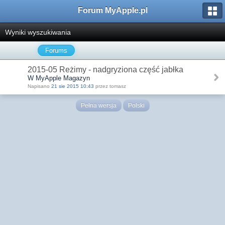
Forum MyApple.pl
Wyniki wyszukiwania
Forums
2015-05 Reżimy - nadgryziona część jabłka
W MyApple Magazyn
Napisano
21 sie 2015 10:43
przez tomasz
Pełna wersja
Polski