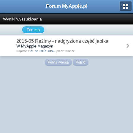
Forum MyApple.pl
Wyniki wyszukiwania
Forums
2015-05 Reżimy - nadgryziona część jabłka
W MyApple Magazyn
Napisano
21 sie 2015 10:43
przez tomasz
Pełna wersja
Polski