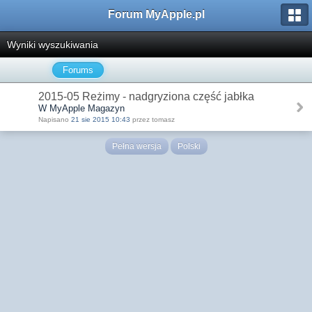
Forum MyApple.pl
Wyniki wyszukiwania
Forums
2015-05 Reżimy - nadgryziona część jabłka
W MyApple Magazyn
Napisano
21 sie 2015 10:43
przez tomasz
Pełna wersja
Polski