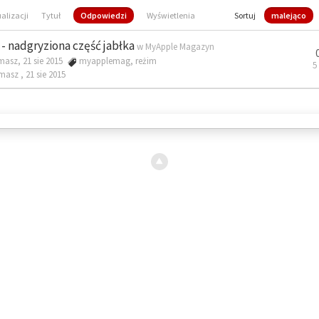
ualizacji
Tytuł
Odpowiedzi
Wyświetlenia
Sortuj
malejąco
- nadgryziona część jabłka
w
MyApple Magazyn
masz, 21 sie 2015
myapplemag
,
reżim
5
omasz ,
21 sie 2015