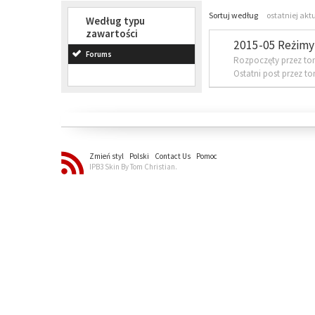
Sortuj według
ostatniej akt
Według typu
zawartości
2015-05 Reżimy 
Forums
Rozpoczęty przez to
Ostatni post przez t
Zmień styl
Polski
Contact Us
Pomoc
IPB3 Skin By Tom Christian.