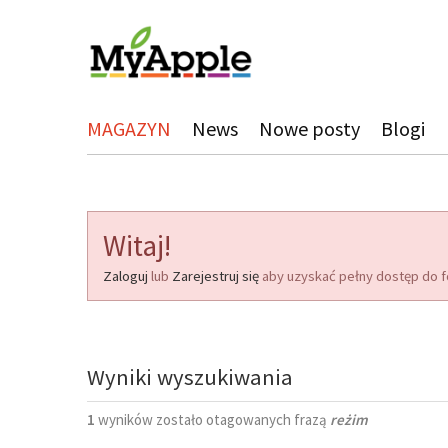
MAGAZYN
News
Nowe posty
Blogi
Witaj!
Zaloguj
lub
Zarejestruj się
aby uzyskać pełny dostęp do f
Wyniki wyszukiwania
1
wyników zostało otagowanych frazą
reżim