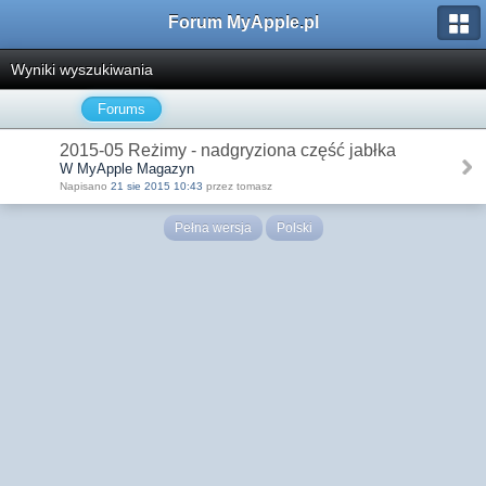
Forum MyApple.pl
Wyniki wyszukiwania
Forums
2015-05 Reżimy - nadgryziona część jabłka
W MyApple Magazyn
Napisano
21 sie 2015 10:43
przez tomasz
Pełna wersja
Polski