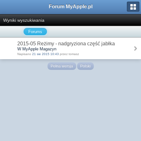
Forum MyApple.pl
Wyniki wyszukiwania
Forums
2015-05 Reżimy - nadgryziona część jabłka
W MyApple Magazyn
Napisano
21 sie 2015 10:43
przez tomasz
Pełna wersja
Polski