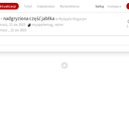
ktualizacji
Tytuł
Odpowiedzi
Wyświetlenia
Sortuj
malejąco
- nadgryziona część jabłka
w
MyApple Magazyn
masz, 21 sie 2015
myapplemag
,
reżim
5
omasz ,
21 sie 2015