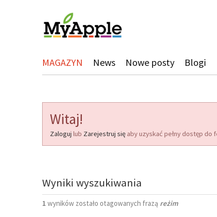
MAGAZYN
News
Nowe posty
Blogi
Witaj!
Zaloguj
lub
Zarejestruj się
aby uzyskać pełny dostęp do f
Wyniki wyszukiwania
1
wyników zostało otagowanych frazą
reżim