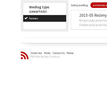
Sortuj według
ostatniej a
Według typu
zawartości
2015-05 Reżimy 
Forums
Rozpoczęty przez to
Ostatni post przez t
Zmień styl
Polski
Contact Us
Pomoc
IPB3 Skin By Tom Christian.