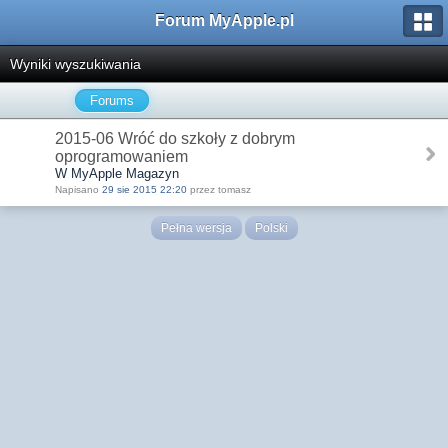
Forum MyApple.pl
Wyniki wyszukiwania
Forums
2015-06 Wróć do szkoły z dobrym
oprogramowaniem
W MyApple Magazyn
Napisano
29 sie 2015 22:20
przez tomasz
Pełna wersja
Polski